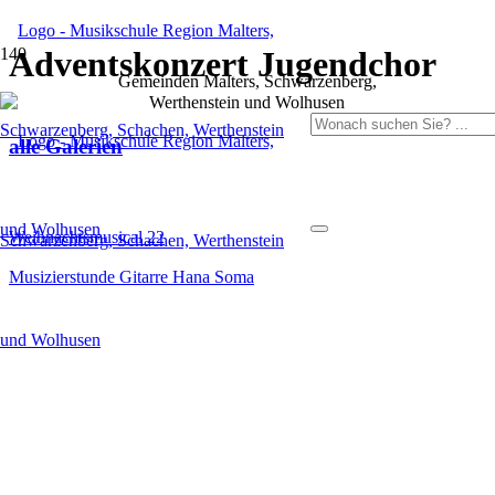
Adventskonzert Jugendchor
Gemeinden Malters, Schwarzenberg,
Werthenstein und Wolhusen
alle Galerien
Weihnachtsmusical 22
Musizierstunde Gitarre Hana Soma