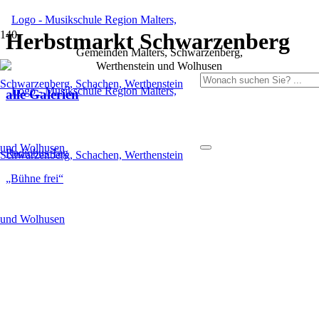
Herbstmarkt Schwarzenberg
Gemeinden Malters, Schwarzenberg,
Werthenstein und Wolhusen
alle Galerien
Radiobus Tag
„Bühne frei“