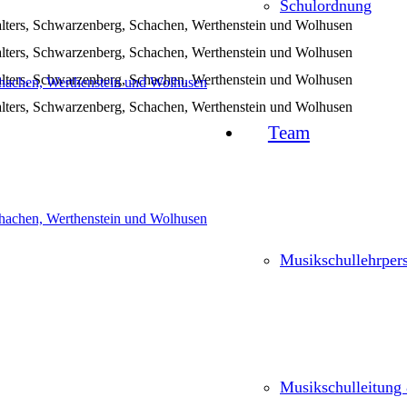
Schulordnung
Team
Musikschullehr­per
Musikschulleitung