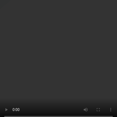
041 499 66 44
Öffnungszeiten Sekretariat
Montag und Donnerstag
08.00 – 11.30 Uhr
14.00 – 17.00 Uhr
Mittwoch und Freitag
08.00 – 11.30 Uhr
Dienstag
geschlossen
Impressum
|
Datenschutz
| © msrm.ch 2022