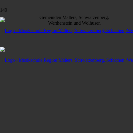
Gemeinden Malters, Schwarzenberg,
Werthenstein und Wolhusen
Alle Lehrpersonen
Yvo
Wettstein
Violine
Streicherensembles
Der persönliche Draht zu den Lernenden ist mir ein wichtiges
Anliegen. Nur so kann sich ein Kind auf einem Instrument optimal
entwickeln. Vom klassischen bis zum poppigen Repertoire; auf der