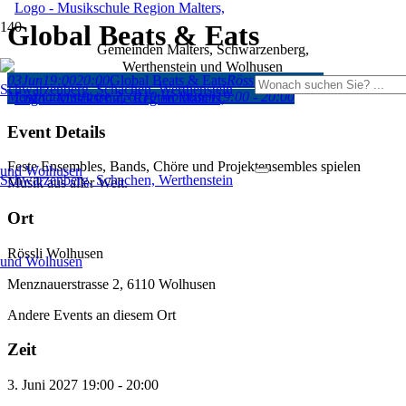
Global Beats & Eats
Gemeinden Malters, Schwarzenberg,
Werthenstein und Wolhusen
03
Jun
19:00
20:00
Global Beats & Eats
Rössli Wolhusen
,
Menznauerstrasse 2, 6110 Wolhusen
19:00 - 20:00
Event Details
Feste Ensembles, Bands, Chöre und Projektensembles spielen
Musik aus aller Welt.
Ort
Rössli Wolhusen
Menznauerstrasse 2, 6110 Wolhusen
Andere Events an diesem Ort
Zeit
3. Juni 2027
19:00
-
20:00